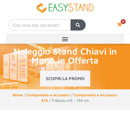
0
Noleggio Stand Chiavi in
Mano in Offerta
SCOPRI LA PROMO
Home
/
Componenti e accessori
/
Componenti e Accessori
X15
/ Traliccio x15 – 195 cm