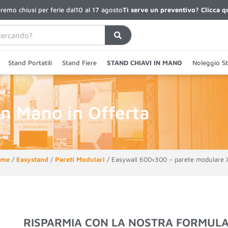
remo chiusi per ferie dal
10 al 17 agosto
Ti serve un preventivo? Clicca q
Stand Portatili
Stand Fiere
STAND CHIAVI IN MANO
Noleggio S
in Mano in Offerta
ome
/
Easystand
/
Pareti Modulari
/ Easywall 600×300 – parete modulare 
RISPARMIA CON LA NOSTRA FORMUL