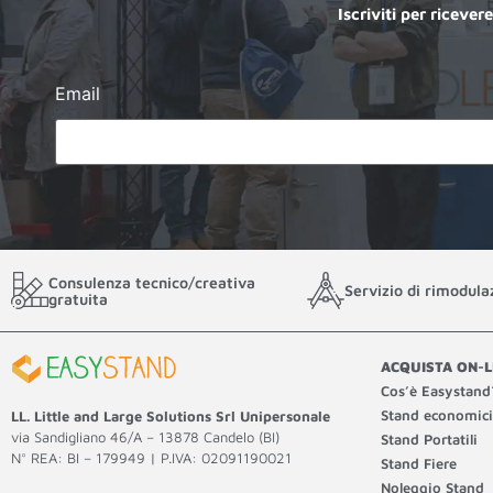
Iscriviti per ricever
Email
Consulenza tecnico/creativa
Servizio di rimodula
gratuita
ACQUISTA ON-L
Cos’è Easystand
Stand economici
LL. Little and Large Solutions Srl Unipersonale
via Sandigliano 46/A – 13878 Candelo (BI)
Stand Portatili
N° REA: BI – 179949 | P.IVA: 02091190021
Stand Fiere
Noleggio Stand