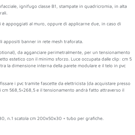
facciale, ignifugo classe B1, stampate in quadricromia, in alta
ali.
e si è appoggiati al muro, oppure di applicarne due, in caso di
 gli appositi banner in rete mesh traforata.
(optional), da agganciare perimetralmente, per un tensionamento
fetto estetico con il minimo sforzo. Luce occupata dalle clip: cm 5
tra la dimensione interna della parete modulare e il telo in pvc
fissare i pvc tramite fascette da elettricista (da acquistare presso
 di cm 568,5×268,5 e il tensionamento andrà fatto attraverso il
0, n.1 scatola cm 200x50x30 + tubo per grafiche.