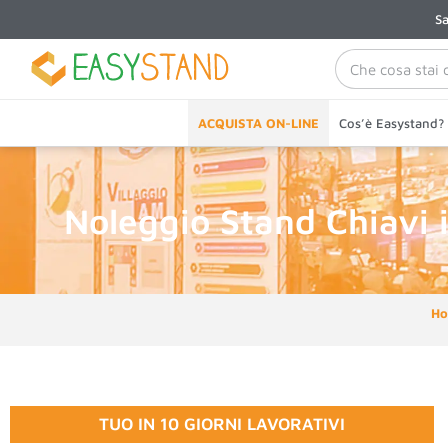
Sa
ACQUISTA ON-LINE
Cos’è Easystand?
Noleggio Stand Chiavi 
H
TUO IN 10 GIORNI LAVORATIVI