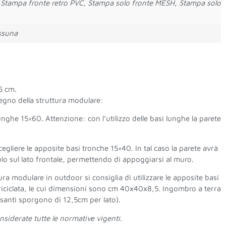
Stampa fronte retro PVC, Stampa solo fronte MESH, Stampa solo
essuna
95 cm.
ostegno della struttura modulare:
lunghe 15×60. Attenzione: con l’utilizzo delle basi lunghe la parete
cegliere le apposite basi tronche 15×40. In tal caso la parete avrà
 sul lato frontale, permettendo di appoggiarsi al muro.
ttura modulare in outdoor si consiglia di utilizzare le apposite basi
 riciclata, le cui dimensioni sono cm 40x40x8,5. Ingombro a terra
santi sporgono di 12,5cm per lato).
nsiderate tutte le normative vigenti.