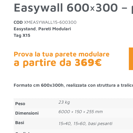
Easywall 600×300 – 
COD
XMEASYWALL15-600300
Easystand
,
Pareti Modulari
Tag
X15
Prova la tua parete modulare
a partire da
369€
Formato cm 600x300h, realizzata con struttura a traliccio
23 kg
Peso
6000 × 150 × 255 mm
Dimensioni
Basi
15×40, 15×60, basi pesanti