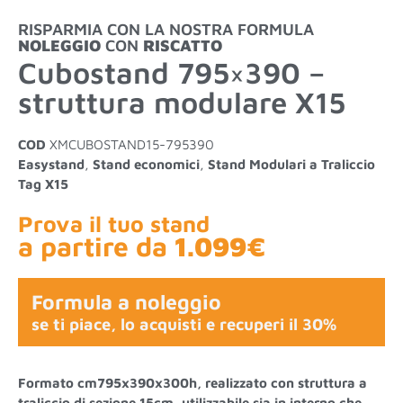
RISPARMIA CON LA NOSTRA FORMULA
NOLEGGIO
CON
RISCATTO
Cubostand 795×390 –
struttura modulare X15
COD
XMCUBOSTAND15-795390
Easystand
,
Stand economici
,
Stand Modulari a Traliccio
Tag
X15
Prova il tuo stand
a partire da
1.099€
Formula a noleggio
se ti piace, lo acquisti e recuperi il 30%
Formato cm795x390x300h, realizzato con struttura a
traliccio di sezione 15cm, utilizzabile sia in interno che