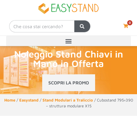
0
Noleggio Stand Chiavi in
Mano in Offerta
SCOPRI LA PROMO
Home
/
Easystand
/
Stand Modulari a Traliccio
/ Cubostand 795×390
– struttura modulare X15